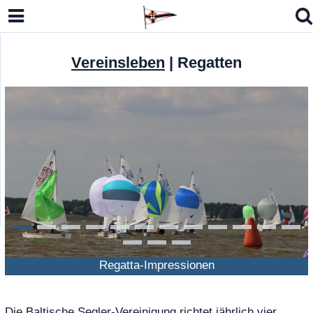
Vereinsleben
|
Regatten
modell Kielzugvogel (LM-N)
Open Sharpie, Eintagsfliege 15er JK
 7 / RS Aero 6
erman Masters Europe 2026
Regatta-Impressionen
Die Baltische Segler-Vereinigung richtet jährlich vier