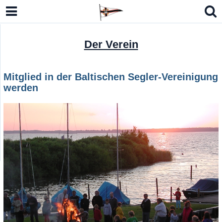
Der Verein
Mitglied in der Baltischen Segler-Vereinigung
werden
lbmodell Kielzugvogel (LM-N)
n Open Sharpie, Eintagsfliege 15er JK
o 7 / RS Aero 6
German Masters Europe 2026