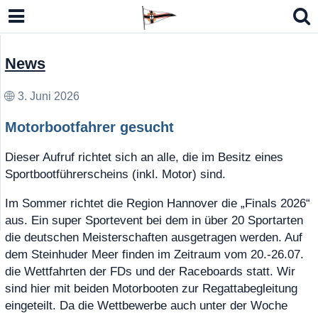
News
3. Juni 2026
Motorbootfahrer gesucht
Dieser Aufruf richtet sich an alle, die im Besitz eines
Sportbootführerscheins (inkl. Motor) sind.
lbmodell Kielzugvogel (LM-N)
Im Sommer richtet die Region Hannover die „Finals 2026“
n Open Sharpie, Eintagsfliege 15er JK
aus. Ein super Sportevent bei dem in über 20 Sportarten
o 7 / RS Aero 6
die deutschen Meisterschaften ausgetragen werden. Auf
dem Steinhuder Meer finden im Zeitraum vom 20.-26.07.
German Masters Europe 2026
die Wettfahrten der FDs und der Raceboards statt. Wir
sind hier mit beiden Motorbooten zur Regattabegleitung
eingeteilt. Da die Wettbewerbe auch unter der Woche