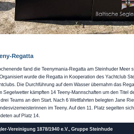
eeny-Regatta
enende fand die Teenymania-Regatta am Steinhuder Meer statt
Organisiert wurde die Regatta in Kooperation des Yachtclub St
tclubs. Die Durchführung auf dem Wasser übernahm das Rega
 Segelwetter kämpften 14 Teeny-Mannschaften um den Titel de
rei Teams an den Start. Nach 6 Wettfahrten belegten Jane Ried
ndesvizemeisterinnen im Teeny. Auf den 11. Platz segelten sic
deten auf Platz 14.
gler-Vereinigung 1878/1940 e.V., Gruppe Steinhude