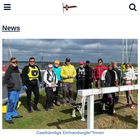
News
lbmodell Kielzugvogel (LM-N)
n Open Sharpie, Eintagsfliege 15er JK
o 7 / RS Aero 6
German Masters Europe 2026
Zweihändige Einhandsegler*Innen