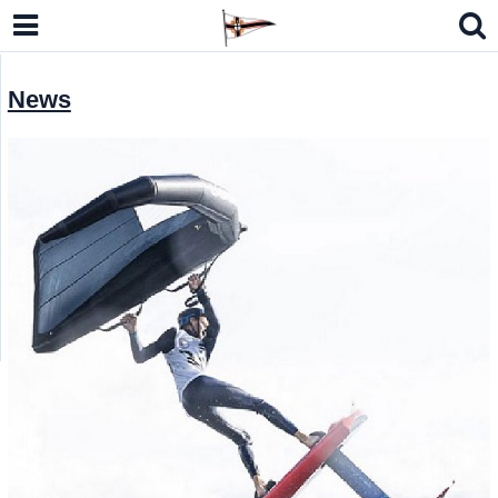
News
lbmodell Kielzugvogel (LM-N)
n Open Sharpie, Eintagsfliege 15er JK
o 7 / RS Aero 6
German Masters Europe 2026