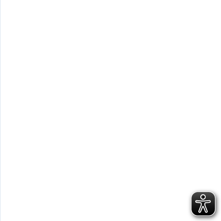
lbmodell Kielzugvogel (LM-N)
n Open Sharpie, Eintagsfliege 15er JK
o 7 / RS Aero 6
German Masters Europe 2026