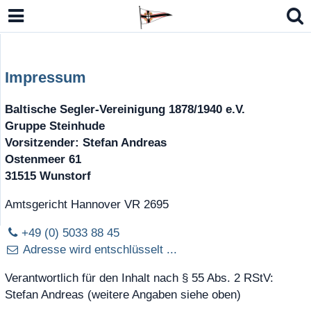
Impressum
Baltische Segler-Vereinigung 1878/1940 e.V.
Gruppe Steinhude
Vorsitzender: Stefan Andreas
Ostenmeer 61
lbmodell Kielzugvogel (LM-N)
31515 Wunstorf
n Open Sharpie, Eintagsfliege 15er JK
Amtsgericht Hannover VR 2695
o 7 / RS Aero 6
+49 (0) 5033 88 45
Adresse wird entschlüsselt ...
German Masters Europe 2026
Verantwortlich für den Inhalt nach § 55 Abs. 2 RStV:
Stefan Andreas (weitere Angaben siehe oben)