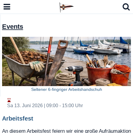
Events
lbmodell Kielzugvogel (LM-N)
n Open Sharpie, Eintagsfliege 15er JK
Seltener 6-fingriger Arbeitshandschuh
o 7 / RS Aero 6
Sa 13. Juni 2026 | 09:00
- 15:00 Uhr
German Masters Europe 2026
Arbeitsfest
An diesem Arbeitsfest feiern wir eine große Aufräumaktion